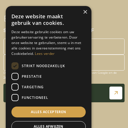
×
Deze website maakt
Blijf op de hoogte!
gebruik van cookies.
SCHRIJF JE IN VOOR DE NIEUWSBRIEF
Deze website gebruikt cookies om uw
gebruikerservaring te verbeteren. Door
onze website te gebruiken, stemt u in met
alle cookies in overeenstemming met ons
Cookiebeleid.
Lees verder
STRIKT NOODZAKELIJK
Deze site is beschermd door reCAPTCHA en het
Privacybeleid
van Google en de
Bedrijfsnaam
PRESTATIE
Servicevoorwaarden
zijn van toepassing.
TARGETING
Schrijf je in!
FUNCTIONEEL
ALLES ACCEPTEREN
ALLES AFWIJZEN