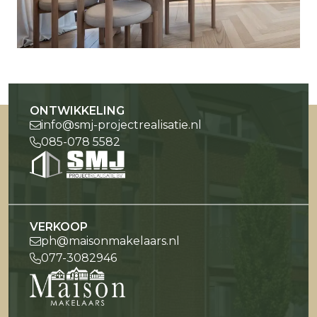
ONTWIKKELING
info@smj-projectrealisatie.nl
085-078 5582
VERKOOP
ph@maisonmakelaars.nl
077-3082946