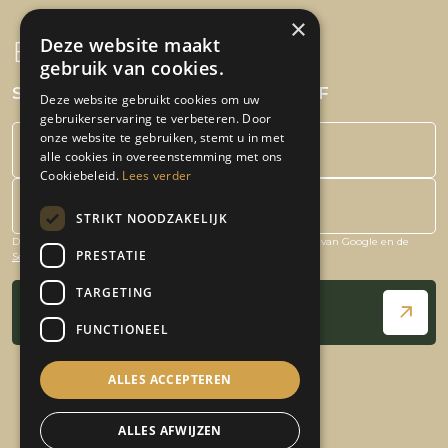
×
Deze website maakt
Blijf op de hoogte!
gebruik van cookies.
SCHRIJF JE IN VOOR DE NIEUWSBRIEF
Deze website gebruikt cookies om uw
gebruikerservaring te verbeteren. Door
onze website te gebruiken, stemt u in met
alle cookies in overeenstemming met ons
Cookiebeleid.
Lees verder
STRIKT NOODZAKELIJK
Deze site is beschermd door reCAPTCHA en het
Privacybeleid
van Google en de
Bedrijfsnaam
PRESTATIE
Servicevoorwaarden
zijn van toepassing.
TARGETING
Schrijf je in!
FUNCTIONEEL
ALLES ACCEPTEREN
ALLES AFWIJZEN
© 2026 - De Kruidenier