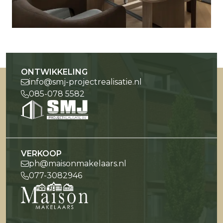
ONTWIKKELING
info@smj-projectrealisatie.nl
085-078 5582
VERKOOP
ph@maisonmakelaars.nl
077-3082946