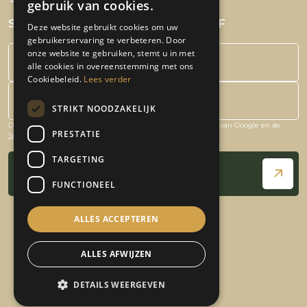
gebruik van cookies.
SCHRIJF JE IN VOOR DE NIEUWSBRIEF
Deze website gebruikt cookies om uw
gebruikerservaring te verbeteren. Door
onze website te gebruiken, stemt u in met
alle cookies in overeenstemming met ons
Cookiebeleid.
Lees verder
STRIKT NOODZAKELIJK
Deze site is beschermd door reCAPTCHA en het
Privacybeleid
van Google en de
Bedrijfsnaam
PRESTATIE
Servicevoorwaarden
zijn van toepassing.
TARGETING
Schrijf je in!
FUNCTIONEEL
ALLES ACCEPTEREN
ALLES AFWIJZEN
© 2026 - De Kruidenier
Privacy Policy
DETAILS WEERGEVEN