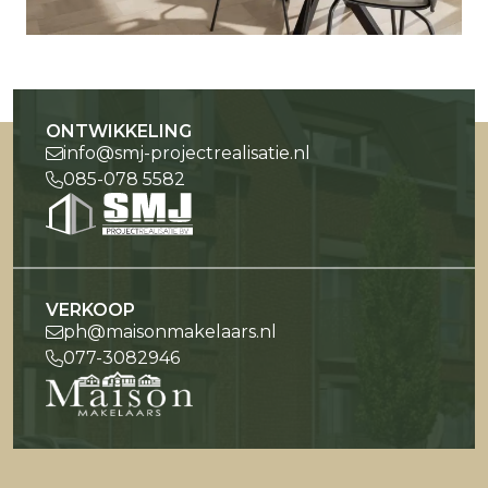
ONTWIKKELING
info@smj-projectrealisatie.nl
085-078 5582
VERKOOP
ph@maisonmakelaars.nl
077-3082946